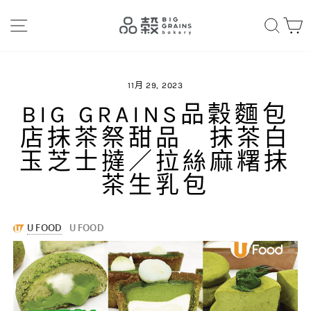
Skip
網站導航
搜索
to
content
11月 29, 2023
BIG GRAINS品穀麵包
店抹茶祭甜品 抹茶白
玉芝士撻／拉絲麻糬抹
茶生乳包