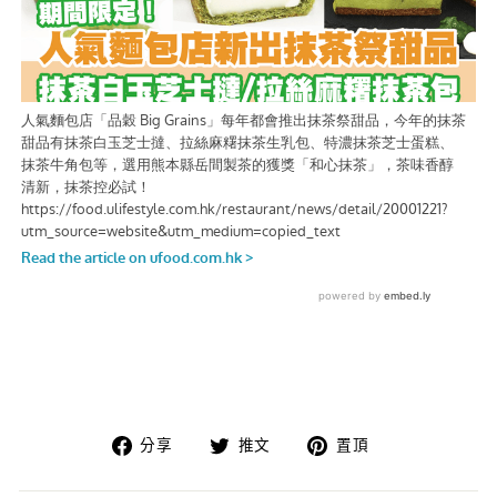
在
在
在
分享
推文
置頂
臉
推
Pinterest
書
特
上