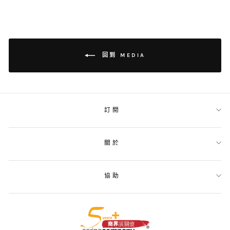
上
上
置
分
發
頂
享
推
文
回到 MEDIA
訂閱
關於
協助