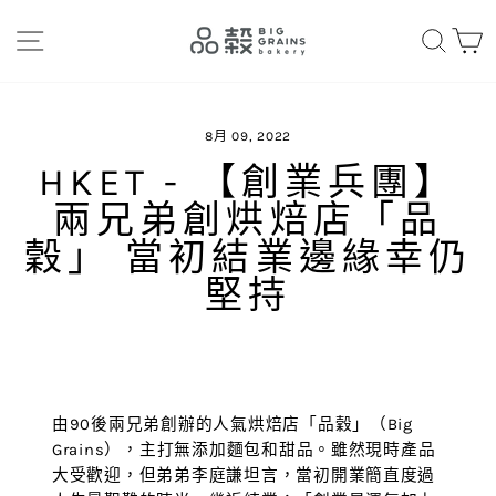
Skip
網站導航
搜索
to
content
8月 09, 2022
HKET - 【創業兵團】
兩兄弟創烘焙店「品
穀」 當初結業邊緣幸仍
堅持
由90後兩兄弟創辦的人氣烘焙店「品穀」（Big
Grains），主打無添加麵包和甜品。雖然現時產品
大受歡迎，但弟弟李庭謙坦言，當初開業簡直度過