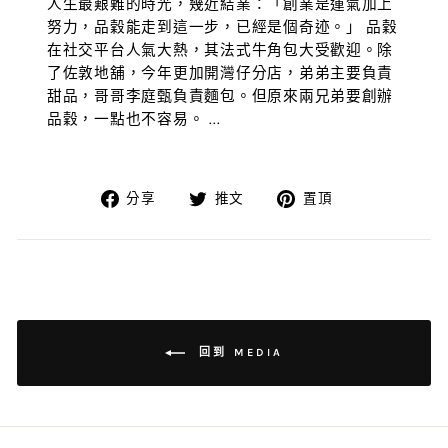
人生最艱難的時光，幾近結業：「創業是運氣加上
努力，品穀能走到這一步，已經是個奇迹。」 品穀
在社交平台人氣大熱，其法式牛角包大受歡迎。除
了佐敦地舖，今年更加開灣仔分店，弟弟主要負責
甜品，哥哥李庭甄負責麵包。但原來兩兄弟要創辦
品穀，一點也不容易。 ...
在
在
在
分享
推文
置頂
臉
推
Pinterest
書
特
上
上
上
置
分
發
頂
享
推
文
回到 MEDIA