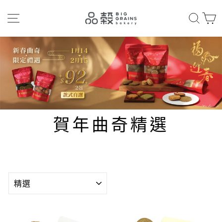
Skip
網站導航
搜索
to
content
賀年曲奇精選
排
序