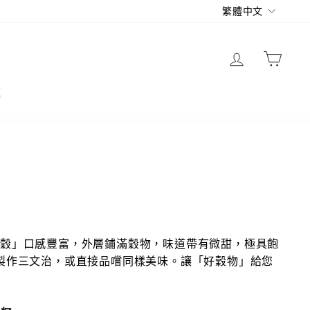
語
繁體中文
言
登入
購物
題
十穀」口感豐富，外層鋪滿穀物，味道帶有微甜，極具飽
製作三文治，或直接品嚐同樣美味。讓「好穀物」給您