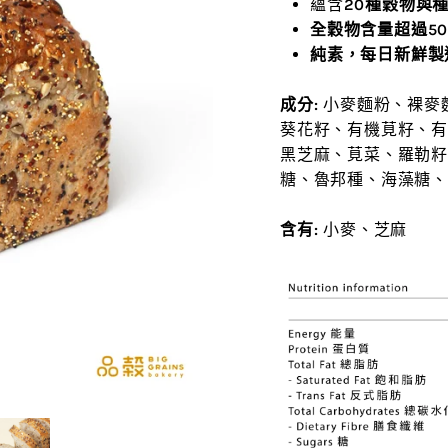
蘊含
20種穀物與
全穀物含量超過50
純素，每日新鮮製
成分:
小麥麵粉、裸麥
葵花籽、有機莧籽、
黑芝麻、莧菜、羅勒
糖、魯邦種、海藻糖
含有:
小麥、芝麻