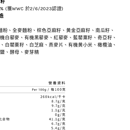
種籽
%
(獲WWC 於2/6/2023認證)
造
麵粉、全麥麵粉、棕色亞麻籽、黄金亞麻籽、南瓜籽、
有機白藜麥、有機黑藜麥、紅藜麥、藍罌粟籽、奇亞籽、
籽、白罌粟籽、白芝麻、燕麥片、有機黄小米、橄欖油、
、鹽、酵母、麥芽精