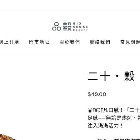
網上訂購
門市地址
關於我們
聯絡我們
常見問
二十‧穀
正
$49.00
常
價
品嚐非凡口感！「二
格
足感——無論是烘烤、
注入滿滿活力！